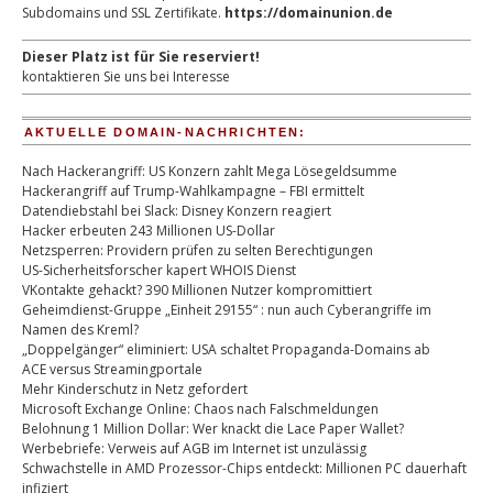
Subdomains und SSL Zertifikate.
https://domainunion.de
Dieser Platz ist für Sie reserviert!
kontaktieren Sie uns bei Interesse
AKTUELLE DOMAIN-NACHRICHTEN:
Nach Hackerangriff: US Konzern zahlt Mega Lösegeldsumme
Hackerangriff auf Trump-Wahlkampagne – FBI ermittelt
Datendiebstahl bei Slack: Disney Konzern reagiert
Hacker erbeuten 243 Millionen US-Dollar
Netzsperren: Providern prüfen zu selten Berechtigungen
US-Sicherheitsforscher kapert WHOIS Dienst
VKontakte gehackt? 390 Millionen Nutzer kompromittiert
Geheimdienst-Gruppe „Einheit 29155“ : nun auch Cyberangriffe im
Namen des Kreml?
„Doppelgänger“ eliminiert: USA schaltet Propaganda-Domains ab
ACE versus Streamingportale
Mehr Kinderschutz in Netz gefordert
Microsoft Exchange Online: Chaos nach Falschmeldungen
Belohnung 1 Million Dollar: Wer knackt die Lace Paper Wallet?
Werbebriefe: Verweis auf AGB im Internet ist unzulässig
Schwachstelle in AMD Prozessor-Chips entdeckt: Millionen PC dauerhaft
infiziert