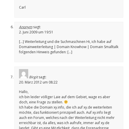
Carl
Anonym
sagt:
2. Juni 2009 um 19:51
[…] Weiterleitung und die Suchmaschinen Hi, ich habe auf
Domainweiterleitung | Domain Knowhow | Domain Smalltalk
folgenden Hinweis gefunden: […]
Birgit
sagt:
20. März 2012 um 08:22
Hallo,
ich bin leider völliger Laie auf dem Gebiet, wage es aber
doch, eine Frage zu stellen.
Ich habe die Domain xy.info, die ich auf xy.de weiterleiten
möchte, das funktioniert prinzipiell auch. Auf xy.info liegt
auch ein Forum, welches nach der Weiterleitung nicht mehr
erreichbar ist, da alles, was ich aufrufe, immer auf xy.de
landet. Gibt es eine Möglichkeit, dass die Forenadresse