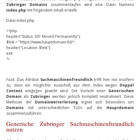
Zubringer Domains
zusammenlaufen wird eine Datei Namens
index.php
mit folgendem Inhalt erstellt:
Datei index.php
<?php
header("Status: 301 Moved Permanently");
$link = "https://www.hauptdomain.tld/";
header("Location: $link");
exit;
?>
Fazit: Das Attribut
Suchmaschinenfreundlich
trifft hier nur insofern
zu, dass ein möglicher Ausschuß aus dem Index wegen
Doppel
Content
entgegen gewirkt wird. Die Vorteile einer
Generischen
Domain
als
Zubringer
werden jedoch komplett neutralisiert. Diese
Methode der
Domainweiterleitung
eignet sich besonders um
Domains
mit unterschiedlichen TLDs auf die
Hauptdomain
zusammenzuführen.
Generische Zubringer Suchmaschinenfreundlich
nutzen