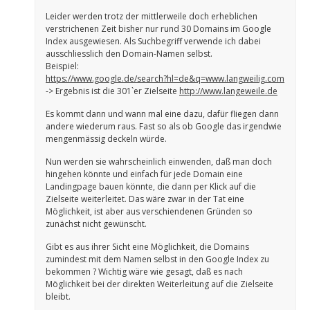
Leider werden trotz der mittlerweile doch erheblichen
verstrichenen Zeit bisher nur rund 30 Domains im Google
Index ausgewiesen. Als Suchbegriff verwende ich dabei
ausschliesslich den Domain-Namen selbst.
Beispiel:
https://www.google.de/search?hl=de&q=www.langweilig.com
-> Ergebnis ist die 301`er Zielseite
http://www.langeweile.de
Es kommt dann und wann mal eine dazu, dafür fliegen dann
andere wiederum raus. Fast so als ob Google das irgendwie
mengenmässig deckeln würde.
Nun werden sie wahrscheinlich einwenden, daß man doch
hingehen könnte und einfach für jede Domain eine
Landingpage bauen könnte, die dann per Klick auf die
Zielseite weiterleitet. Das wäre zwar in der Tat eine
Möglichkeit, ist aber aus verschiendenen Gründen so
zunächst nicht gewünscht.
Gibt es aus ihrer Sicht eine Möglichkeit, die Domains
zumindest mit dem Namen selbst in den Google Index zu
bekommen ? Wichtig wäre wie gesagt, daß es nach
Möglichkeit bei der direkten Weiterleitung auf die Zielseite
bleibt.