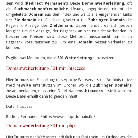
sein wird (
Redirect Permanent
). Diese
Domainweiterleitung
, oft
als
Suchmaschinenfreundliche
Lösung angepriesen, nimmt die
umgeleitete
Domain
aus dem Index und weißt alle eingehenden Links
der
Zieldomain
zu. Gleichzeitig vererbt die
Zubringer Domain
die
Pagerank Anzeige der
Zieldomain
, dabei handelt es sich jedoch
lediglich um die Anzeige, der Pagerank an sich ist nicht vorhanden. In
bestimmten Kreisen wird diese Methode missbraucht um einen
Pagerank vorzutäuschen z.B. um eine
Domain
besser verkaufen zu
können.
Es gibt zwei Methoden, diese
301 Weiterleitung
umzusetzen:
Domainweiterleitung 301 mit .htaccess
Hierfür muss die Einstellung des Apache Webservers die Administrative
mod_rewrite
unterstützen. Im Ordner, wo die
Zubringer Domains
zusammenlaufen, muss eine Datei Namens .
htaccess
erstellt werden.
Diese Datei erhällt dann folgenden Inhalt:
Datei .htaccess
RedirectPermanent / https://www.hauptdomain.tld/
Domainweiterleitung 301 mit php
Hierfür muss der Webserver lediglich php-fähig sein. Im Ordner wo die