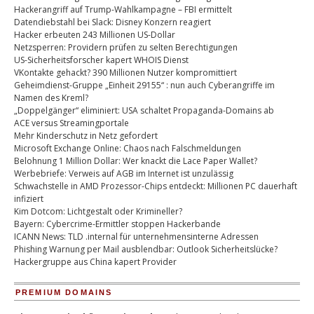
Hackerangriff auf Trump-Wahlkampagne – FBI ermittelt
Datendiebstahl bei Slack: Disney Konzern reagiert
Hacker erbeuten 243 Millionen US-Dollar
Netzsperren: Providern prüfen zu selten Berechtigungen
US-Sicherheitsforscher kapert WHOIS Dienst
VKontakte gehackt? 390 Millionen Nutzer kompromittiert
Geheimdienst-Gruppe „Einheit 29155“ : nun auch Cyberangriffe im
Namen des Kreml?
„Doppelgänger“ eliminiert: USA schaltet Propaganda-Domains ab
ACE versus Streamingportale
Mehr Kinderschutz in Netz gefordert
Microsoft Exchange Online: Chaos nach Falschmeldungen
Belohnung 1 Million Dollar: Wer knackt die Lace Paper Wallet?
Werbebriefe: Verweis auf AGB im Internet ist unzulässig
Schwachstelle in AMD Prozessor-Chips entdeckt: Millionen PC dauerhaft
infiziert
Kim Dotcom: Lichtgestalt oder Krimineller?
Bayern: Cybercrime-Ermittler stoppen Hackerbande
ICANN News: TLD .internal für unternehmensinterne Adressen
Phishing Warnung per Mail ausblendbar: Outlook Sicherheitslücke?
Hackergruppe aus China kapert Provider
PREMIUM DOMAINS