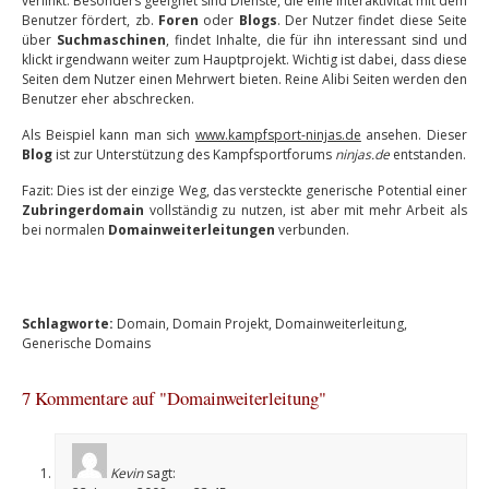
verlinkt. Besonders geeignet sind Dienste, die eine Interaktivität mit dem
Benutzer fördert, zb.
Foren
oder
Blogs
. Der Nutzer findet diese Seite
über
Suchmaschinen
, findet Inhalte, die für ihn interessant sind und
klickt irgendwann weiter zum Hauptprojekt. Wichtig ist dabei, dass diese
Seiten dem Nutzer einen Mehrwert bieten. Reine Alibi Seiten werden den
Benutzer eher abschrecken.
Als Beispiel kann man sich
www.kampfsport-ninjas.de
ansehen. Dieser
Blog
ist zur Unterstützung des Kampfsportforums
ninjas.de
entstanden.
Fazit: Dies ist der einzige Weg, das versteckte generische Potential einer
Zubringerdomain
vollständig zu nutzen, ist aber mit mehr Arbeit als
bei normalen
Domainweiterleitungen
verbunden.
Schlagworte:
Domain
,
Domain Projekt
,
Domainweiterleitung
,
Generische Domains
7 Kommentare auf "Domainweiterleitung"
Kevin
sagt: