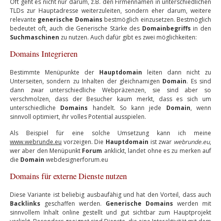
Oft geht es nicht nur darum, z.B. den Firmennamen in unterschiedlichen
TLDs zur Hauptadresse weiterzuleiten, sondern eher darum, weitere
relevante
generische Domains
bestmöglich einzusetzen. Bestmöglich
bedeutet oft, auch die Generische Stärke des
Domainbegriffs
in den
Suchmaschinen
zu nutzen. Auch dafür gibt es zwei möglichkeiten:
Domains Integrieren
Bestimmte Menüpunkte der
Hauptdomain
leiten dann nicht zu
Unterseiten, sondern zu Inhalten der gleichnamigen
Domain
. Es sind
dann zwar unterschiedliche Webpräzenzen, sie sind aber so
verschmolzen, dass der Besucher kaum merkt, dass es sich um
unterschiedliche
Domains
handelt. So kann jede
Domain
, wenn
sinnvoll optimiert, ihr volles Potential ausspielen.
Als Beispiel für eine solche Umsetzung kann ich meine
www.webrunde.eu
vorzeigen. Die
Hauptdomain
ist zwar
webrunde.eu
,
wer aber den Menüpunkt
Forum
anklickt, landet ohne es zu merken auf
die
Domain
webdesignerforum.eu
Domains für externe Dienste nutzen
Diese Variante ist beliebig ausbaufähig und hat den Vorteil, dass auch
Backlinks
geschaffen werden.
Generische Domains
werden mit
sinnvollem Inhalt online gestellt und gut sichtbar zum Hauptprojekt