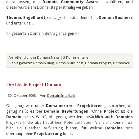
entschlossen, den
Domain Community Award
einzuführen, und
dieser wurde am Donnerstag erstmalig vergeben.
Thomas Engelhardt
, ein Urgestein des deutschen
Domain Business
und unter uns …
>> gesamten Domain Beitrag anzeigen <<
Veröffentlicht in
Domain News
|
3 Kommentare
Schlagworte:
Domain Blog
,
Domain Business
,
Domain Projekt
,
Domainer
Die Ideale Projekt Domain
30. Oktober 2008 | Von
DomainSmalltalk
Oft genug wird unter
Domainern
von
Projektieren
gesprochen, oft
genug heißt es bei
Domain Bewertungen
"Ohne
Projekt
ist die
Domain
nichts Wert", oft genug werden tatsächlich auch
Domains
Projektiert, die überhaupt kein Potential haben. Vielleicht können wir
hier ein Bisschen Aufklärung bieten, für welche
Domains
sich
überhaupt eine
Projektierung
lohnt.