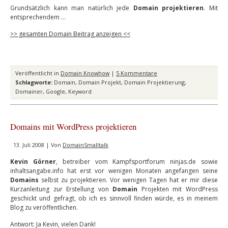
Grundsätzlich kann man natürlich jede
Domain
projektieren
. Mit
entsprechendem …
>> gesamten Domain Beitrag anzeigen <<
Veröffentlicht in
Domain Knowhow
|
5 Kommentare
Schlagworte:
Domain
,
Domain Projekt
,
Domain Projektierung
,
Domainer
,
Google
,
Keyword
Domains mit WordPress projektieren
13. Juli 2008 | Von
DomainSmalltalk
Kevin Görner
, betreiber vom Kampfsportforum ninjas.de sowie
inhaltsangabe.info hat erst vor wenigen Monaten angefangen seine
Domains
selbst zu projektieren. Vor wenigen Tagen hat er mir diese
Kurzanleitung zur Erstellung von
Domain
Projekten mit WordPress
geschickt und gefragt, ob ich es sinnvoll finden würde, es in meinem
Blog zu veröffentlichen.
Antwort: Ja Kevin, vielen Dank!