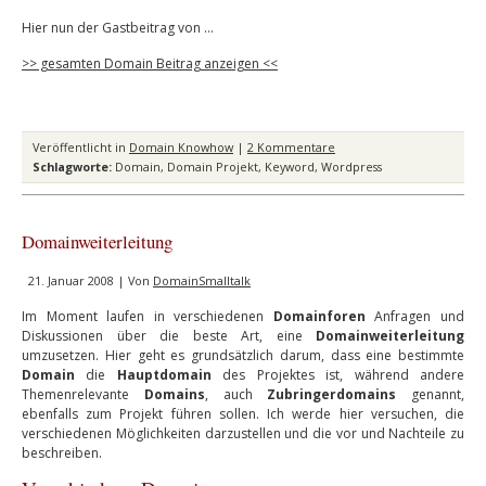
Hier nun der Gastbeitrag von …
>> gesamten Domain Beitrag anzeigen <<
Veröffentlicht in
Domain Knowhow
|
2 Kommentare
Schlagworte:
Domain
,
Domain Projekt
,
Keyword
,
Wordpress
Domainweiterleitung
21. Januar 2008 | Von
DomainSmalltalk
Im Moment laufen in verschiedenen
Domainforen
Anfragen und
Diskussionen über die beste Art, eine
Domainweiterleitung
umzusetzen. Hier geht es grundsätzlich darum, dass eine bestimmte
Domain
die
Hauptdomain
des Projektes ist, während andere
Themenrelevante
Domains
, auch
Zubringerdomains
genannt,
ebenfalls zum Projekt führen sollen. Ich werde hier versuchen, die
verschiedenen Möglichkeiten darzustellen und die vor und Nachteile zu
beschreiben.