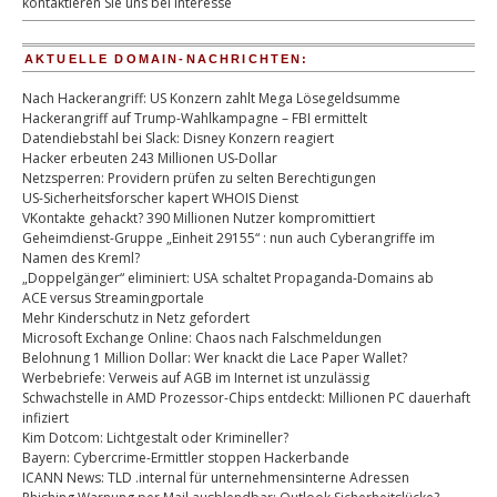
kontaktieren Sie uns bei Interesse
AKTUELLE DOMAIN-NACHRICHTEN:
Nach Hackerangriff: US Konzern zahlt Mega Lösegeldsumme
Hackerangriff auf Trump-Wahlkampagne – FBI ermittelt
Datendiebstahl bei Slack: Disney Konzern reagiert
Hacker erbeuten 243 Millionen US-Dollar
Netzsperren: Providern prüfen zu selten Berechtigungen
US-Sicherheitsforscher kapert WHOIS Dienst
VKontakte gehackt? 390 Millionen Nutzer kompromittiert
Geheimdienst-Gruppe „Einheit 29155“ : nun auch Cyberangriffe im
Namen des Kreml?
„Doppelgänger“ eliminiert: USA schaltet Propaganda-Domains ab
ACE versus Streamingportale
Mehr Kinderschutz in Netz gefordert
Microsoft Exchange Online: Chaos nach Falschmeldungen
Belohnung 1 Million Dollar: Wer knackt die Lace Paper Wallet?
Werbebriefe: Verweis auf AGB im Internet ist unzulässig
Schwachstelle in AMD Prozessor-Chips entdeckt: Millionen PC dauerhaft
infiziert
Kim Dotcom: Lichtgestalt oder Krimineller?
Bayern: Cybercrime-Ermittler stoppen Hackerbande
ICANN News: TLD .internal für unternehmensinterne Adressen