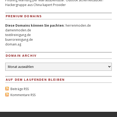
Phishing Warnung per Mail ausblendbar: Outlook Sicherheitslücke?
Hackergruppe aus China kapert Provider
PREMIUM DOMAINS
Diese Domains können Sie pachten:
herrenmoden.de
damenmoden.de
textilreinigung.de
bueroreinigung.de
domain.ag
DOMAIN ARCHIV
Domain
Archiv
AUF DEM LAUFENDEN BLEIBEN
Beiträge RSS
Kommentare RSS