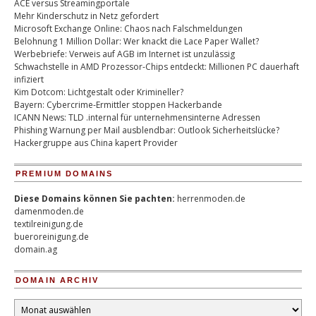
ACE versus Streamingportale
Mehr Kinderschutz in Netz gefordert
Microsoft Exchange Online: Chaos nach Falschmeldungen
Belohnung 1 Million Dollar: Wer knackt die Lace Paper Wallet?
Werbebriefe: Verweis auf AGB im Internet ist unzulässig
Schwachstelle in AMD Prozessor-Chips entdeckt: Millionen PC dauerhaft
infiziert
Kim Dotcom: Lichtgestalt oder Krimineller?
Bayern: Cybercrime-Ermittler stoppen Hackerbande
ICANN News: TLD .internal für unternehmensinterne Adressen
Phishing Warnung per Mail ausblendbar: Outlook Sicherheitslücke?
Hackergruppe aus China kapert Provider
PREMIUM DOMAINS
Diese Domains können Sie pachten:
herrenmoden.de
damenmoden.de
textilreinigung.de
bueroreinigung.de
domain.ag
DOMAIN ARCHIV
Domain