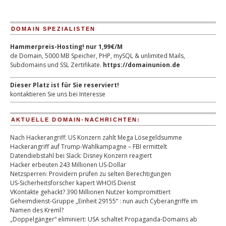
DOMAIN SPEZIALISTEN
Hammerpreis-Hosting! nur 1,99€/M
de Domain, 5000 MB Speicher, PHP, mySQL & unlimited Mails,
Subdomains und SSL Zertifikate.
https://domainunion.de
Dieser Platz ist für Sie reserviert!
kontaktieren Sie uns bei Interesse
AKTUELLE DOMAIN-NACHRICHTEN:
Nach Hackerangriff: US Konzern zahlt Mega Lösegeldsumme
Hackerangriff auf Trump-Wahlkampagne – FBI ermittelt
Datendiebstahl bei Slack: Disney Konzern reagiert
Hacker erbeuten 243 Millionen US-Dollar
Netzsperren: Providern prüfen zu selten Berechtigungen
US-Sicherheitsforscher kapert WHOIS Dienst
VKontakte gehackt? 390 Millionen Nutzer kompromittiert
Geheimdienst-Gruppe „Einheit 29155“ : nun auch Cyberangriffe im
Namen des Kreml?
„Doppelgänger“ eliminiert: USA schaltet Propaganda-Domains ab