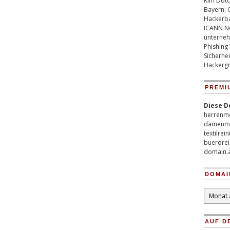
Kim Dotco
Bayern: 
Hackerb
ICANN Ne
unterneh
Phishing
Sicherhei
Hackergr
PREMI
Diese D
herrenm
damenm
textilrei
buerorei
domain.
DOMAI
Domain
Archiv
AUF D