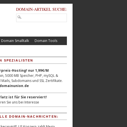
DOMAIN-ARTIKEL SUCHE:
Domain Smalltalk
Domain Tools
N SPEZIALISTEN
reis-Hosting! nur 1,99€/M
n, 5000 MB Speicher, PHP, mySQL &
 Mails, Subdomains und SSL Zertifikate.
/domainunion.de
latz ist für Sie reserviert!
ren Sie uns bei Interesse
LLE DOMAIN-NACHRICHTEN:
kerangriff: US Konzern zahlt Mega