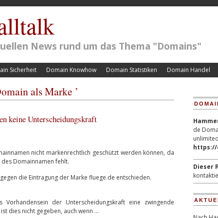
lltalk
ktuellen News rund um das Thema "Domains"
in Sicherheit
Domain Knowhow
Domain Statistiken
Domain Handel
Domain als Marke ’
DOMAI
 keine Unterscheidungskraft
Hammerp
de Domai
unlimited
https:/
ainnamen nicht markenrechtlich geschützt werden können, da
t des Domainnamen fehlt.
Dieser P
kontaktie
t gegen die Eintragung der Marke fluege.de entschieden.
AKTUE
as Vorhandensein der Unterscheidungskraft eine zwingende
ist dies nicht gegeben, auch wenn …
Nach Hac