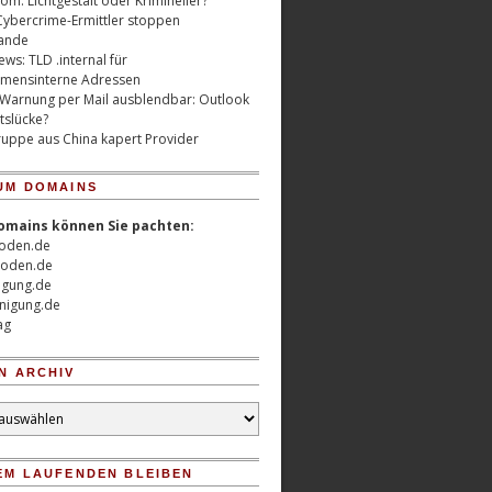
m: Lichtgestalt oder Krimineller?
Cybercrime-Ermittler stoppen
ande
ws: TLD .internal für
mensinterne Adressen
 Warnung per Mail ausblendbar: Outlook
tslücke?
uppe aus China kapert Provider
UM DOMAINS
omains können Sie pachten:
oden.de
oden.de
nigung.de
nigung.de
ag
N ARCHIV
EM LAUFENDEN BLEIBEN