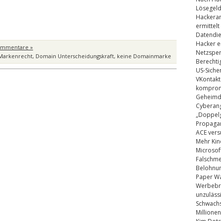
Lösegel
Hackeran
ermittelt
Datendie
Hacker e
ommentare »
Netzsper
Markenrecht
,
Domain Unterscheidungskraft
,
keine Domainmarke
Berechti
US-Siche
VKontakt
kompromi
Geheimdi
Cyberang
„Doppelg
Propaga
ACE vers
Mehr Kin
Microsof
Falschm
Belohnung
Paper Wa
Werbebrie
unzuläss
Schwachs
Millionen