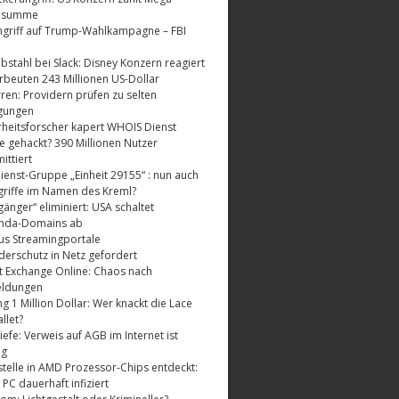
dsumme
griff auf Trump-Wahlkampagne – FBI
bstahl bei Slack: Disney Konzern reagiert
rbeuten 243 Millionen US-Dollar
ren: Providern prüfen zu selten
gungen
rheitsforscher kapert WHOIS Dienst
e gehackt? 390 Millionen Nutzer
ttiert
enst-Gruppe „Einheit 29155“ : nun auch
riffe im Namen des Kreml?
änger“ eliminiert: USA schaltet
nda-Domains ab
us Streamingportale
derschutz in Netz gefordert
t Exchange Online: Chaos nach
eldungen
 1 Million Dollar: Wer knackt die Lace
llet?
fe: Verweis auf AGB im Internet ist
ig
telle in AMD Prozessor-Chips entdeckt:
 PC dauerhaft infiziert