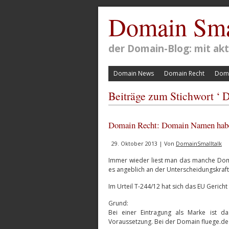
Domain Sma
der Domain-Blog: mit a
Domain News
Domain Recht
Doma
Beiträge zum Stichwort ‘ 
Domain Recht: Domain Namen haben
29. Oktober 2013 | Von
DomainSmalltalk
Immer wieder liest man das manche Dom
es angeblich an der Unterscheidungskraf
Im Urteil T-244/12 hat sich das EU Gerich
Grund:
Bei einer Eintragung als Marke ist d
Voraussetzung. Bei der Domain fluege.de 