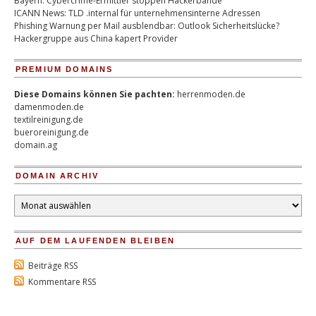
Bayern: Cybercrime-Ermittler stoppen Hackerbande
ICANN News: TLD .internal für unternehmensinterne Adressen
Phishing Warnung per Mail ausblendbar: Outlook Sicherheitslücke?
Hackergruppe aus China kapert Provider
PREMIUM DOMAINS
Diese Domains können Sie pachten:
herrenmoden.de
damenmoden.de
textilreinigung.de
bueroreinigung.de
domain.ag
DOMAIN ARCHIV
Domain
Archiv
AUF DEM LAUFENDEN BLEIBEN
Beiträge RSS
Kommentare RSS