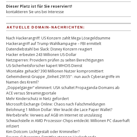
Dieser Platz ist für Sie reserviert!
kontaktieren Sie uns bei Interesse
AKTUELLE DOMAIN-NACHRICHTEN:
Nach Hackerangriff: US Konzern zahlt Mega Lösegeldsumme
Hackerangriff auf Trump-Wahlkampagne – FBI ermittelt
Datendiebstahl bei Slack: Disney Konzern reagiert
Hacker erbeuten 243 Millionen US-Dollar
Netzsperren: Providern prüfen zu selten Berechtigungen
US-Sicherheitsforscher kapert WHOIS Dienst
VKontakte gehackt? 390 Millionen Nutzer kompromittiert
Geheimdienst-Gruppe „Einheit 29155“ : nun auch Cyberangriffe im
Namen des Kreml?
„Doppelgänger“ eliminiert: USA schaltet Propaganda-Domains ab
ACE versus Streamingportale
Mehr Kinderschutz in Netz gefordert
Microsoft Exchange Online: Chaos nach Falschmeldungen
Belohnung 1 Million Dollar: Wer knackt die Lace Paper Wallet?
Werbebriefe: Verweis auf AGB im Internet ist unzulässig
Schwachstelle in AMD Prozessor-Chips entdeckt: Millionen PC dauerhaft
infiziert
Kim Dotcom: Lichtgestalt oder Krimineller?