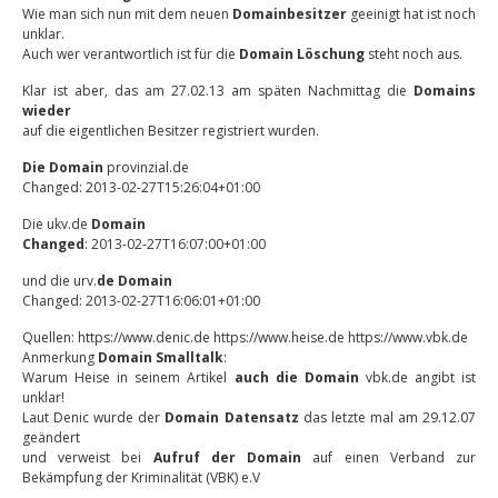
Wie man sich nun mit dem neuen
Domainbesitzer
geeinigt hat ist noch
unklar.
Auch wer verantwortlich ist für die
Domain Löschung
steht noch aus.
Klar ist aber, das am 27.02.13 am späten Nachmittag die
Domains
wieder
auf die eigentlichen Besitzer registriert wurden.
Die Domain
provinzial.de
Changed: 2013-02-27T15:26:04+01:00
Die ukv.de
Domain
Changed
: 2013-02-27T16:07:00+01:00
und die urv.
de Domain
Changed: 2013-02-27T16:06:01+01:00
Quellen: https://www.denic.de https://www.heise.de https://www.vbk.de
Anmerkung
Domain Smalltalk
:
Warum Heise in seinem Artikel
auch die Domain
vbk.de angibt ist
unklar!
Laut Denic wurde der
Domain Datensatz
das letzte mal am 29.12.07
geändert
und verweist bei
Aufruf der Domain
auf einen Verband zur
Bekämpfung der Kriminalität (VBK) e.V