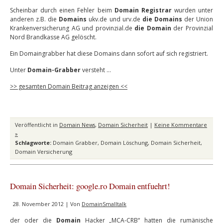
Scheinbar durch einen Fehler beim
Domain Registrar
wurden unter
anderen z.B. die
Domains
ukv.de und urv.de
die Domains
der Union
Krankenversicherung AG und provinzial.de
die Domain
der Provinzial
Nord Brandkasse AG gelöscht.
Ein Domaingrabber hat diese Domains dann sofort auf sich registriert.
Unter
Domain-Grabber
versteht …
>> gesamten Domain Beitrag anzeigen <<
Veröffentlicht in
Domain News
,
Domain Sicherheit
|
Keine Kommentare
»
Schlagworte:
Domain Grabber
,
Domain Löschung
,
Domain Sicherheit
,
Domain Versicherung
Domain Sicherheit: google.ro Domain entfuehrt!
28. November 2012 | Von
DomainSmalltalk
der oder die
Domain
Hacker „MCA-CRB“ hatten die rumänische