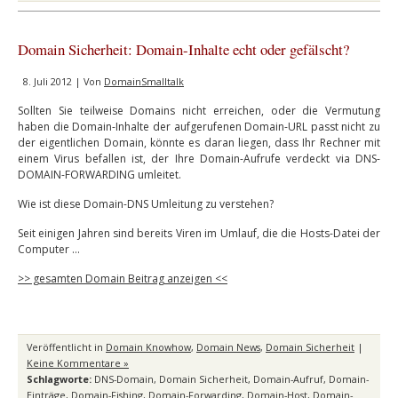
Domain Sicherheit: Domain-Inhalte echt oder gefälscht?
8. Juli 2012 | Von
DomainSmalltalk
Sollten Sie teilweise Domains nicht erreichen, oder die Vermutung
haben die Domain-Inhalte der aufgerufenen Domain-URL passt nicht zu
der eigentlichen Domain, könnte es daran liegen, dass Ihr Rechner mit
einem Virus befallen ist, der Ihre Domain-Aufrufe verdeckt via DNS-
DOMAIN-FORWARDING umleitet.
Wie ist diese Domain-DNS Umleitung zu verstehen?
Seit einigen Jahren sind bereits Viren im Umlauf, die die Hosts-Datei der
Computer …
>> gesamten Domain Beitrag anzeigen <<
Veröffentlicht in
Domain Knowhow
,
Domain News
,
Domain Sicherheit
|
Keine Kommentare »
Schlagworte:
DNS-Domain
,
Domain Sicherheit
,
Domain-Aufruf
,
Domain-
Einträge
,
Domain-Fishing
,
Domain-Forwarding
,
Domain-Host
,
Domain-