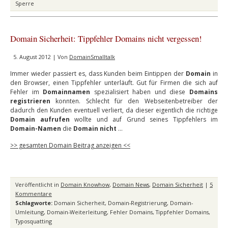
Sperre
Domain Sicherheit: Tippfehler Domains nicht vergessen!
5. August 2012 | Von
DomainSmalltalk
Immer wieder passiert es, dass Kunden beim Eintippen der
Domain
in
den Browser, einen Tippfehler unterläuft. Gut für Firmen die sich auf
Fehler im
Domainnamen
spezialisiert haben und diese
Domains
registrieren
konnten. Schlecht für den Webseitenbetreiber der
dadurch den Kunden eventuell verliert, da dieser eigentlich die richtige
Domain aufrufen
wollte und auf Grund seines Tippfehlers im
Domain-Namen
die
Domain nicht
…
>> gesamten Domain Beitrag anzeigen <<
Veröffentlicht in
Domain Knowhow
,
Domain News
,
Domain Sicherheit
|
5
Kommentare
Schlagworte:
Domain Sicherheit
,
Domain-Registrierung
,
Domain-
Umleitung
,
Domain-Weiterleitung
,
Fehler Domains
,
Tippfehler Domains
,
Typosquatting