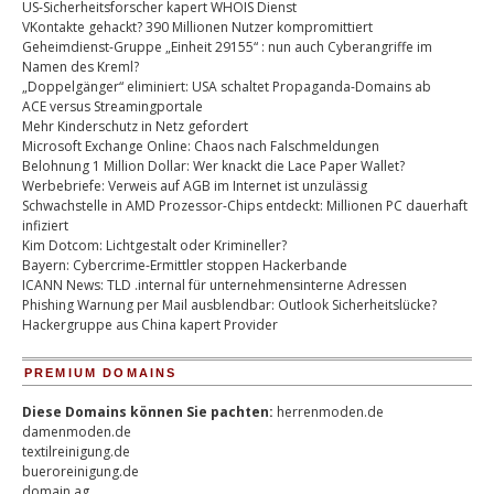
US-Sicherheitsforscher kapert WHOIS Dienst
VKontakte gehackt? 390 Millionen Nutzer kompromittiert
Geheimdienst-Gruppe „Einheit 29155“ : nun auch Cyberangriffe im
Namen des Kreml?
„Doppelgänger“ eliminiert: USA schaltet Propaganda-Domains ab
ACE versus Streamingportale
Mehr Kinderschutz in Netz gefordert
Microsoft Exchange Online: Chaos nach Falschmeldungen
Belohnung 1 Million Dollar: Wer knackt die Lace Paper Wallet?
Werbebriefe: Verweis auf AGB im Internet ist unzulässig
Schwachstelle in AMD Prozessor-Chips entdeckt: Millionen PC dauerhaft
infiziert
Kim Dotcom: Lichtgestalt oder Krimineller?
Bayern: Cybercrime-Ermittler stoppen Hackerbande
ICANN News: TLD .internal für unternehmensinterne Adressen
Phishing Warnung per Mail ausblendbar: Outlook Sicherheitslücke?
Hackergruppe aus China kapert Provider
PREMIUM DOMAINS
Diese Domains können Sie pachten:
herrenmoden.de
damenmoden.de
textilreinigung.de
bueroreinigung.de
domain.ag