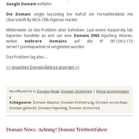
Google Domain
entführt.
Die Domain
zeigte kurzzeitig bei Aufruf ein Fernsehtestbild mit
Überschrift By MCA-CRB Algerian Hacker.
Mittlerweile ist das Problem aber behoben. Laut einem Kaspersky lab
Experten handelte es sich um eine
Domain DNS
hijacking Attacke,
wobei
mehrere Domains
auf die IP 95.128.3.172
server1.joomlapartner.nl umgeleitet wurden.
Das Problem lag also …
>> gesamten Domain Beitrag anzeigen <<
Veröffentlicht in
Domain News
,
Domain Sicherheit
|
Keine Kommentare
»
Schlagworte:
Domain Attacke
,
Domain Entführung
,
Domain erreichbar
,
Domain gehackt
,
Domain Hijacking
,
Domain Sicherheit
Domain News: Achtung! Domain Trittbrettfahrer