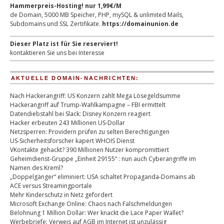
Hammerpreis-Hosting! nur 1,99€/M
de Domain, 5000 MB Speicher, PHP, mySQL & unlimited Mails,
Subdomains und SSL Zertifikate.
https://domainunion.de
Dieser Platz ist für Sie reserviert!
kontaktieren Sie uns bei Interesse
AKTUELLE DOMAIN-NACHRICHTEN:
Nach Hackerangriff: US Konzern zahlt Mega Lösegeldsumme
Hackerangriff auf Trump-Wahlkampagne – FBI ermittelt
Datendiebstahl bei Slack: Disney Konzern reagiert
Hacker erbeuten 243 Millionen US-Dollar
Netzsperren: Providern prüfen zu selten Berechtigungen
US-Sicherheitsforscher kapert WHOIS Dienst
VKontakte gehackt? 390 Millionen Nutzer kompromittiert
Geheimdienst-Gruppe „Einheit 29155“ : nun auch Cyberangriffe im
Namen des Kreml?
„Doppelgänger“ eliminiert: USA schaltet Propaganda-Domains ab
ACE versus Streamingportale
Mehr Kinderschutz in Netz gefordert
Microsoft Exchange Online: Chaos nach Falschmeldungen
Belohnung 1 Million Dollar: Wer knackt die Lace Paper Wallet?
Werbebriefe: Verweis auf AGB im Internet ist unzulässig