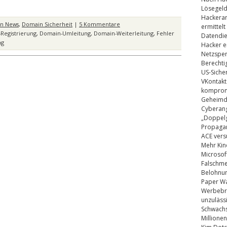
Lösegel
Hackeran
n News
,
Domain Sicherheit
|
5 Kommentare
ermittelt
Registrierung
,
Domain-Umleitung
,
Domain-Weiterleitung
,
Fehler
Datendie
ng
Hacker e
Netzsper
Berechti
US-Siche
VKontakt
kompromi
Geheimdi
Cyberang
„Doppelg
Propaga
ACE vers
Mehr Kin
Microsof
Falschm
Belohnung
Paper Wa
Werbebrie
unzuläss
Schwachs
Millionen