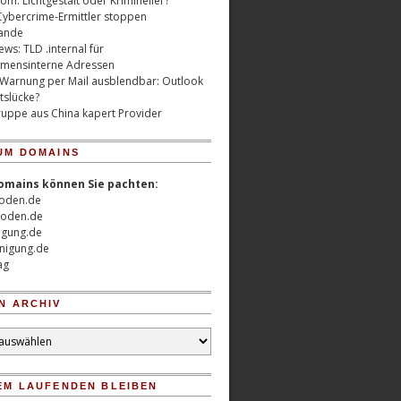
m: Lichtgestalt oder Krimineller?
Cybercrime-Ermittler stoppen
ande
ws: TLD .internal für
mensinterne Adressen
 Warnung per Mail ausblendbar: Outlook
tslücke?
uppe aus China kapert Provider
UM DOMAINS
omains können Sie pachten:
oden.de
oden.de
nigung.de
nigung.de
ag
N ARCHIV
EM LAUFENDEN BLEIBEN