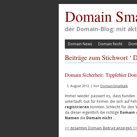
Domain Sma
der Domain-Blog: mit a
Domain News
Domain Recht
Doma
Beiträge zum Stichwort ‘ 
Domain Sicherheit: Tippfehler Dom
5. August 2012 | Von
DomainSmalltalk
Immer wieder passiert es, dass Kunden
unterläuft. Gut für Firmen die sich auf Fe
registrieren
konnten. Schlecht für den 
da dieser eigentlich die richtige
Domain 
Namen
die
Domain nicht
…
>> gesamten Domain Beitrag anzeigen <<