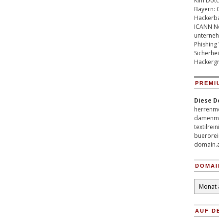
Kim Dotco
Bayern: 
Hackerb
ICANN Ne
unterneh
Phishing
Sicherhei
Hackergr
PREMI
Diese D
herrenm
damenm
textilrei
buerorei
domain.
DOMAI
Domain
Archiv
AUF D