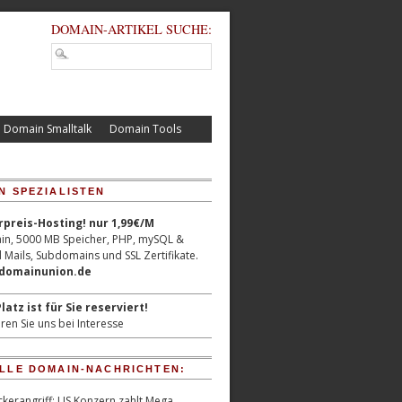
DOMAIN-ARTIKEL SUCHE:
Domain Smalltalk
Domain Tools
N SPEZIALISTEN
reis-Hosting! nur 1,99€/M
n, 5000 MB Speicher, PHP, mySQL &
 Mails, Subdomains und SSL Zertifikate.
/domainunion.de
latz ist für Sie reserviert!
ren Sie uns bei Interesse
LLE DOMAIN-NACHRICHTEN:
kerangriff: US Konzern zahlt Mega