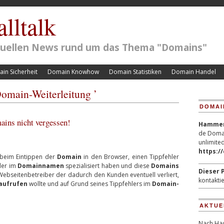
lltalk
ktuellen News rund um das Thema "Domains"
in Sicherheit
Domain Knowhow
Domain Statistiken
Domain Handel
Domain-Weiterleitung ’
DOMAI
ains nicht vergessen!
Hammerp
de Domai
unlimited
https:/
 beim Eintippen der
Domain
in den Browser, einen Tippfehler
hler im
Domainnamen
spezialisiert haben und diese
Domains
Dieser P
Webseitenbetreiber der dadurch den Kunden eventuell verliert,
kontaktie
aufrufen
wollte und auf Grund seines Tippfehlers im
Domain-
AKTUE
Nach Hac