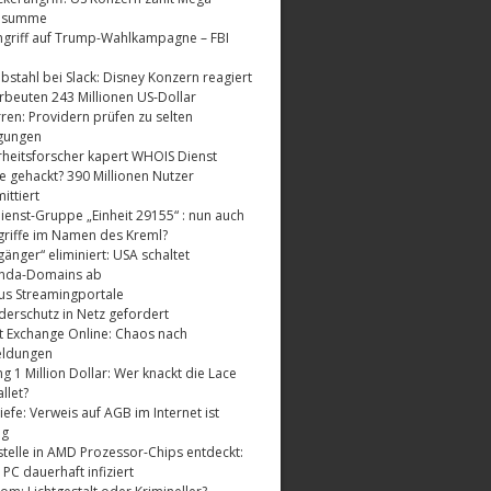
dsumme
griff auf Trump-Wahlkampagne – FBI
bstahl bei Slack: Disney Konzern reagiert
rbeuten 243 Millionen US-Dollar
ren: Providern prüfen zu selten
gungen
rheitsforscher kapert WHOIS Dienst
e gehackt? 390 Millionen Nutzer
ttiert
enst-Gruppe „Einheit 29155“ : nun auch
riffe im Namen des Kreml?
änger“ eliminiert: USA schaltet
nda-Domains ab
us Streamingportale
derschutz in Netz gefordert
t Exchange Online: Chaos nach
eldungen
 1 Million Dollar: Wer knackt die Lace
llet?
fe: Verweis auf AGB im Internet ist
ig
telle in AMD Prozessor-Chips entdeckt:
 PC dauerhaft infiziert