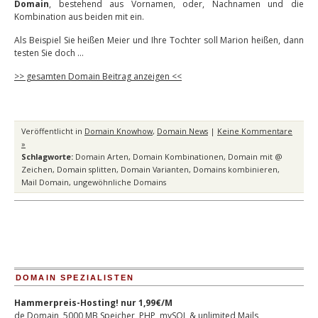
Domain
, bestehend aus Vornamen, oder, Nachnamen und die
Kombination aus beiden mit ein.
Als Beispiel Sie heißen Meier und Ihre Tochter soll Marion heißen, dann
testen Sie doch …
>> gesamten Domain Beitrag anzeigen <<
Veröffentlicht in
Domain Knowhow
,
Domain News
|
Keine Kommentare
»
Schlagworte:
Domain Arten
,
Domain Kombinationen
,
Domain mit @
Zeichen
,
Domain splitten
,
Domain Varianten
,
Domains kombinieren
,
Mail Domain
,
ungewöhnliche Domains
DOMAIN SPEZIALISTEN
Hammerpreis-Hosting! nur 1,99€/M
de Domain, 5000 MB Speicher, PHP, mySQL & unlimited Mails,