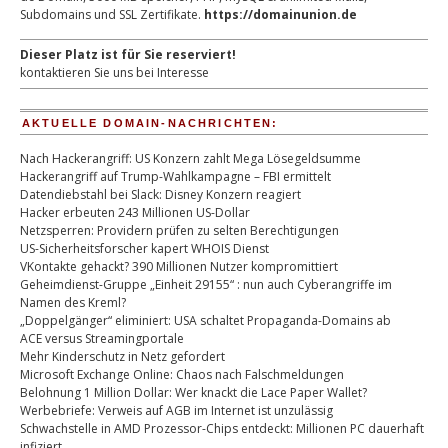
Subdomains und SSL Zertifikate.
https://domainunion.de
Dieser Platz ist für Sie reserviert!
kontaktieren Sie uns bei Interesse
AKTUELLE DOMAIN-NACHRICHTEN:
Nach Hackerangriff: US Konzern zahlt Mega Lösegeldsumme
Hackerangriff auf Trump-Wahlkampagne – FBI ermittelt
Datendiebstahl bei Slack: Disney Konzern reagiert
Hacker erbeuten 243 Millionen US-Dollar
Netzsperren: Providern prüfen zu selten Berechtigungen
US-Sicherheitsforscher kapert WHOIS Dienst
VKontakte gehackt? 390 Millionen Nutzer kompromittiert
Geheimdienst-Gruppe „Einheit 29155“ : nun auch Cyberangriffe im
Namen des Kreml?
„Doppelgänger“ eliminiert: USA schaltet Propaganda-Domains ab
ACE versus Streamingportale
Mehr Kinderschutz in Netz gefordert
Microsoft Exchange Online: Chaos nach Falschmeldungen
Belohnung 1 Million Dollar: Wer knackt die Lace Paper Wallet?
Werbebriefe: Verweis auf AGB im Internet ist unzulässig
Schwachstelle in AMD Prozessor-Chips entdeckt: Millionen PC dauerhaft
infiziert