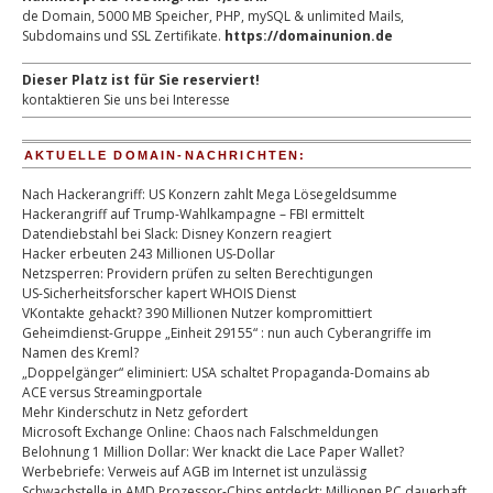
de Domain, 5000 MB Speicher, PHP, mySQL & unlimited Mails,
Subdomains und SSL Zertifikate.
https://domainunion.de
Dieser Platz ist für Sie reserviert!
kontaktieren Sie uns bei Interesse
AKTUELLE DOMAIN-NACHRICHTEN:
Nach Hackerangriff: US Konzern zahlt Mega Lösegeldsumme
Hackerangriff auf Trump-Wahlkampagne – FBI ermittelt
Datendiebstahl bei Slack: Disney Konzern reagiert
Hacker erbeuten 243 Millionen US-Dollar
Netzsperren: Providern prüfen zu selten Berechtigungen
US-Sicherheitsforscher kapert WHOIS Dienst
VKontakte gehackt? 390 Millionen Nutzer kompromittiert
Geheimdienst-Gruppe „Einheit 29155“ : nun auch Cyberangriffe im
Namen des Kreml?
„Doppelgänger“ eliminiert: USA schaltet Propaganda-Domains ab
ACE versus Streamingportale
Mehr Kinderschutz in Netz gefordert
Microsoft Exchange Online: Chaos nach Falschmeldungen
Belohnung 1 Million Dollar: Wer knackt die Lace Paper Wallet?
Werbebriefe: Verweis auf AGB im Internet ist unzulässig
Schwachstelle in AMD Prozessor-Chips entdeckt: Millionen PC dauerhaft