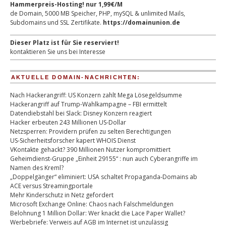
Hammerpreis-Hosting! nur 1,99€/M
de Domain, 5000 MB Speicher, PHP, mySQL & unlimited Mails,
Subdomains und SSL Zertifikate.
https://domainunion.de
Dieser Platz ist für Sie reserviert!
kontaktieren Sie uns bei Interesse
AKTUELLE DOMAIN-NACHRICHTEN:
Nach Hackerangriff: US Konzern zahlt Mega Lösegeldsumme
Hackerangriff auf Trump-Wahlkampagne – FBI ermittelt
Datendiebstahl bei Slack: Disney Konzern reagiert
Hacker erbeuten 243 Millionen US-Dollar
Netzsperren: Providern prüfen zu selten Berechtigungen
US-Sicherheitsforscher kapert WHOIS Dienst
VKontakte gehackt? 390 Millionen Nutzer kompromittiert
Geheimdienst-Gruppe „Einheit 29155“ : nun auch Cyberangriffe im
Namen des Kreml?
„Doppelgänger“ eliminiert: USA schaltet Propaganda-Domains ab
ACE versus Streamingportale
Mehr Kinderschutz in Netz gefordert
Microsoft Exchange Online: Chaos nach Falschmeldungen
Belohnung 1 Million Dollar: Wer knackt die Lace Paper Wallet?
Werbebriefe: Verweis auf AGB im Internet ist unzulässig