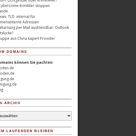
m: Lichtgestalt oder Krimineller?
Cybercrime-Ermittler stoppen
ande
ws: TLD .internal für
mensinterne Adressen
 Warnung per Mail ausblendbar: Outlook
tslücke?
uppe aus China kapert Provider
UM DOMAINS
omains können Sie pachten:
oden.de
oden.de
nigung.de
nigung.de
ag
N ARCHIV
EM LAUFENDEN BLEIBEN