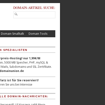
DOMAIN-ARTIKEL SUCHE:
Domain Smalltalk
Domain Tools
N SPEZIALISTEN
reis-Hosting! nur 1,99€/M
n, 5000 MB Speicher, PHP, mySQL &
 Mails, Subdomains und SSL Zertifikate.
/domainunion.de
latz ist für Sie reserviert!
ren Sie uns bei Interesse
LLE DOMAIN-NACHRICHTEN:
kerangriff: US Konzern zahlt Mega