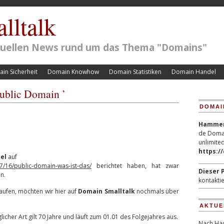
lltalk
ktuellen News rund um das Thema "Domains"
in Sicherheit
Domain Knowhow
Domain Statistiken
Domain Handel
Public Domain ’
DOMAI
Hammerp
de Domai
unlimited
https:/
el
auf
7/16/public-domain-was-ist-das/
berichtet haben, hat zwar
Dieser P
n.
kontaktie
aufen, möchten wir hier auf
Domain Smalltalk
nochmals über
AKTUE
her Art gilt 70 Jahre und läuft zum 01.01 des Folgejahres aus.
Nach Hac