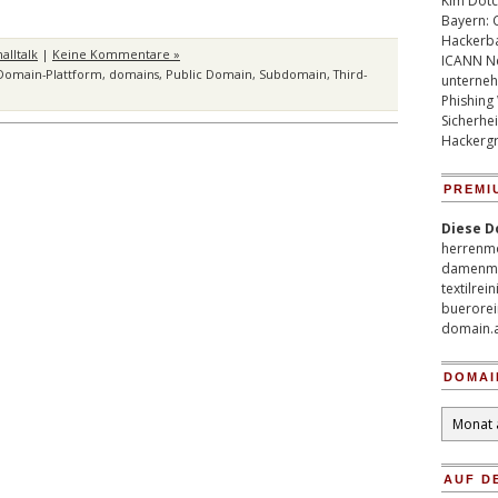
Kim Dotco
Bayern: 
Hackerb
lltalk
|
Keine Kommentare »
ICANN Ne
Domain-Plattform
,
domains
,
Public Domain
,
Subdomain
,
Third-
unterneh
Phishing
Sicherhei
Hackergr
PREMI
Diese D
herrenm
damenm
textilrei
buerorei
domain.
DOMAI
Domain
Archiv
AUF D