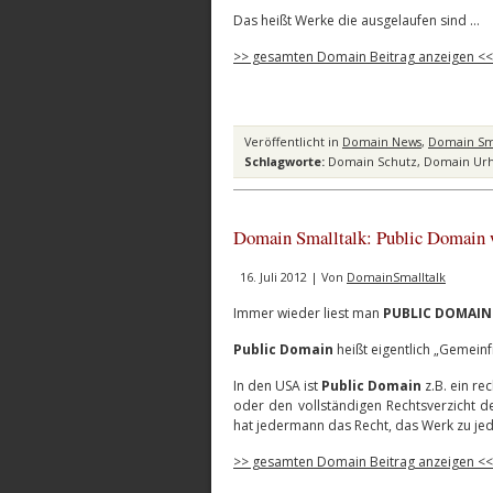
Das heißt Werke die ausgelaufen sind …
>> gesamten Domain Beitrag anzeigen <<
Veröffentlicht in
Domain News
,
Domain Sma
Schlagworte:
Domain Schutz
,
Domain Ur
Domain Smalltalk: Public Domain w
16. Juli 2012 | Von
DomainSmalltalk
Immer wieder liest man
PUBLIC DOMAIN
Public Domain
heißt eigentlich „Gemeinfr
In den USA ist
Public Domain
z.B. ein re
oder den vollständigen Rechtsverzicht 
hat jedermann das Recht, das Werk zu je
>> gesamten Domain Beitrag anzeigen <<