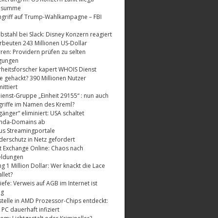
dsumme
griff auf Trump-Wahlkampagne – FBI
bstahl bei Slack: Disney Konzern reagiert
rbeuten 243 Millionen US-Dollar
ren: Providern prüfen zu selten
gungen
rheitsforscher kapert WHOIS Dienst
e gehackt? 390 Millionen Nutzer
ttiert
enst-Gruppe „Einheit 29155“ : nun auch
riffe im Namen des Kreml?
änger“ eliminiert: USA schaltet
nda-Domains ab
us Streamingportale
derschutz in Netz gefordert
t Exchange Online: Chaos nach
eldungen
 1 Million Dollar: Wer knackt die Lace
llet?
fe: Verweis auf AGB im Internet ist
ig
telle in AMD Prozessor-Chips entdeckt:
 PC dauerhaft infiziert