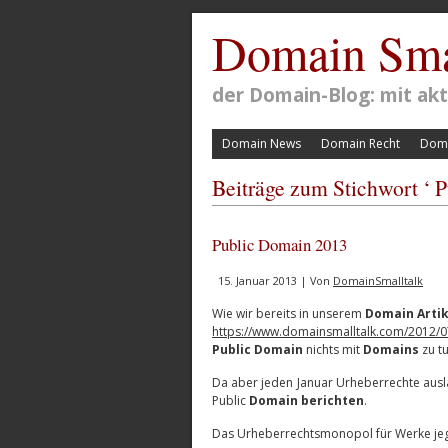
Domain Sma
der Domain-Blog: mit a
Domain News
Domain Recht
Doma
Beiträge zum Stichwort ‘ 
Public Domain 2013
15. Januar 2013 | Von
DomainSmalltalk
Wie wir bereits in unserem
Domain Artik
https://www.domainsmalltalk.com/2012/0
Public Domain
nichts mit
Domains
zu tu
Da aber jeden Januar Urheberrechte ausl
Public
Domain berichten
.
Das Urheberrechtsmonopol für Werke jeglic