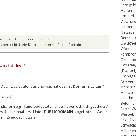
Lösegel
Hackeran
ermittelt
Datendie
Hacker e
Netzsper
Berechti
lltalk
|
Keine Kommentare »
US-Siche
heberrecht
,
freie Domains
,
Interna
,
Public Domain
VKontakt
kompromi
Geheimdi
as ist das ?
Cyberang
„Doppelg
Propaga
ACE vers
Doch was beutet das und was hat das mit
Domains
zu tun ?
Mehr Kin
Microsof
eiheit“
Falschm
Belohnung
chtlicher Begriff und bedeutet „nicht urheberrechtlich geschützt“,
Paper Wa
des Rechteinhabers. Unter
PUBLICDOMAIN
angebotene Werke,
Werbebrie
dem Zweck zu nutzen …
unzuläss
Schwachs
Millionen