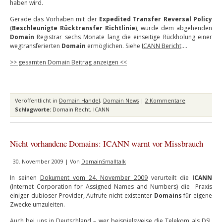
haben wird.
Gerade das Vorhaben mit der
Expedited Transfer Reversal Policy
(
Beschleunigte Rücktransfer Richtlinie
), würde dem abgehenden
Domain
Registrar sechs Monate lang die einseitige Rückholung einer
wegtransferierten
Domain
ermöglichen. Siehe
ICANN Bericht
.…
>> gesamten Domain Beitrag anzeigen <<
Veröffentlicht in
Domain Handel
,
Domain News
|
2 Kommentare
Schlagworte:
Domain Recht
,
ICANN
Nicht vorhandene Domains: ICANN warnt vor Missbrauch
30. November 2009 | Von
DomainSmalltalk
In seinen
Dokument vom 24. November 2009
verurteilt die
ICANN
(Internet Corporation for Assigned Names and Numbers) die Praxis
einiger dubioser Provider, Aufrufe nicht existenter
Domains
für eigene
Zwecke umzuleiten.
Auch bei uns in Deutschland – wer beispielsweise die Telekom als DSL