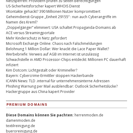
Netzsperren: Providern prüfen zu selten Berechtigungen
US-Sicherheitsforscher kapert WHOIS Dienst
VKontakte gehackt? 390 Millionen Nutzer kompromittiert
Geheimdienst-Gruppe „Einheit 29155“ : nun auch Cyberangriffe im
Namen des Kreml?
„Doppelgänger“ eliminiert: USA schaltet Propaganda-Domains ab
ACE versus Streamingportale
Mehr Kinderschutz in Netz gefordert
Microsoft Exchange Online: Chaos nach Falschmeldungen
Belohnung 1 Million Dollar: Wer knackt die Lace Paper Wallet?
Werbebriefe: Verweis auf AGB im Internet ist unzulässig
Schwachstelle in AMD Prozessor-Chips entdeckt: Millionen PC dauerhaft
infiziert
Kim Dotcom: Lichtgestalt oder Krimineller?
Bayern: Cybercrime-Ermittler stoppen Hackerbande
ICANN News: TLD .internal für unternehmensinterne Adressen
Phishing Warnung per Mail ausblendbar: Outlook Sicherheitslücke?
Hackergruppe aus China kapert Provider
PREMIUM DOMAINS
Diese Domains können Sie pachten:
herrenmoden.de
damenmoden.de
textilreinigung.de
bueroreinigung.de