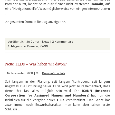
Provider nutzt, landet beim Aufruf einer nicht existenten
Domain
, auf
eine "Navigationshilfe". Was möglicherweise von einigen Internetnutzern
…
>> gesamten Domain Beitrag anzeigen <<
Veröffentlicht in
Domain News
|
2 Kommentare
Schlagworte:
Domain
,
ICANN
Neue TLDs – Was haben wir davon?
16. November 2008 | Von
DomainSmalltalk
Seit langem in der Planung, seit langem ´kontrovers, seit langem
ungewiss. Die Einführung neuer
TLDs
wird jetzt so reglementiert, dass
demnächst fast alles möglich sein wird. Die
ICANN
(
Internet
Corporation for Assigned Names and Numbers
) hat nun die
Richtlinien für die Vergabe neuer
TLDs
veröffentlicht. Das Ganze hat
zwar immer noch Entwurfscharakter, man kann aber schon erste
Schlüsse …