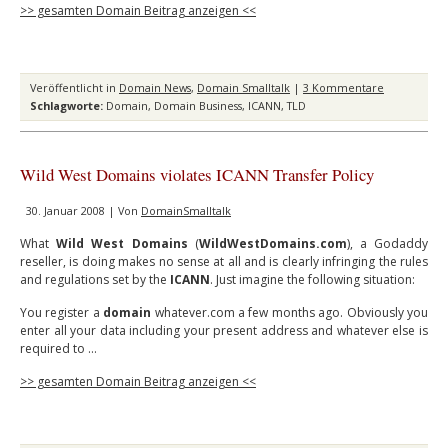
>> gesamten Domain Beitrag anzeigen <<
Veröffentlicht in
Domain News
,
Domain Smalltalk
|
3 Kommentare
Schlagworte:
Domain
,
Domain Business
,
ICANN
,
TLD
Wild West Domains violates ICANN Transfer Policy
30. Januar 2008 | Von
DomainSmalltalk
What
Wild West Domains
(
WildWestDomains.com
), a Godaddy
reseller, is doing makes no sense at all and is clearly infringing the rules
and regulations set by the
ICANN
. Just imagine the following situation:
You register a
domain
whatever.com a few months ago. Obviously you
enter all your data including your present address and whatever else is
required to …
>> gesamten Domain Beitrag anzeigen <<