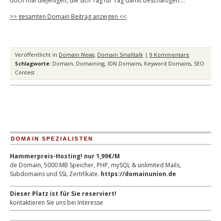
doch mal diejenigen, die sich Tag für Tag damit beschäftigen.…
>> gesamten Domain Beitrag anzeigen <<
Veröffentlicht in
Domain News
,
Domain Smalltalk
|
9 Kommentare
Schlagworte:
Domain
,
Domaining
,
IDN Domains
,
Keyword Domains
,
SEO
Contest
DOMAIN SPEZIALISTEN
Hammerpreis-Hosting! nur 1,99€/M
de Domain, 5000 MB Speicher, PHP, mySQL & unlimited Mails,
Subdomains und SSL Zertifikate.
https://domainunion.de
Dieser Platz ist für Sie reserviert!
kontaktieren Sie uns bei Interesse