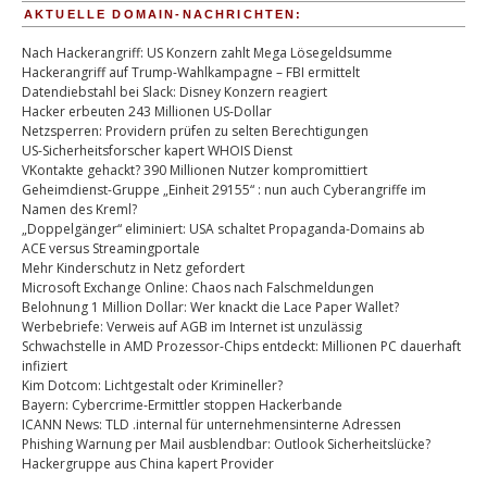
AKTUELLE DOMAIN-NACHRICHTEN:
Nach Hackerangriff: US Konzern zahlt Mega Lösegeldsumme
Hackerangriff auf Trump-Wahlkampagne – FBI ermittelt
Datendiebstahl bei Slack: Disney Konzern reagiert
Hacker erbeuten 243 Millionen US-Dollar
Netzsperren: Providern prüfen zu selten Berechtigungen
US-Sicherheitsforscher kapert WHOIS Dienst
VKontakte gehackt? 390 Millionen Nutzer kompromittiert
Geheimdienst-Gruppe „Einheit 29155“ : nun auch Cyberangriffe im
Namen des Kreml?
„Doppelgänger“ eliminiert: USA schaltet Propaganda-Domains ab
ACE versus Streamingportale
Mehr Kinderschutz in Netz gefordert
Microsoft Exchange Online: Chaos nach Falschmeldungen
Belohnung 1 Million Dollar: Wer knackt die Lace Paper Wallet?
Werbebriefe: Verweis auf AGB im Internet ist unzulässig
Schwachstelle in AMD Prozessor-Chips entdeckt: Millionen PC dauerhaft
infiziert
Kim Dotcom: Lichtgestalt oder Krimineller?
Bayern: Cybercrime-Ermittler stoppen Hackerbande
ICANN News: TLD .internal für unternehmensinterne Adressen
Phishing Warnung per Mail ausblendbar: Outlook Sicherheitslücke?
Hackergruppe aus China kapert Provider