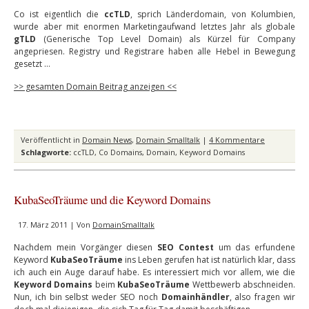
Co ist eigentlich die
ccTLD
, sprich Länderdomain, von Kolumbien,
wurde aber mit enormen Marketingaufwand letztes Jahr als globale
gTLD
(Generische Top Level Domain) als Kürzel für Company
angepriesen. Registry und Registrare haben alle Hebel in Bewegung
gesetzt …
>> gesamten Domain Beitrag anzeigen <<
Veröffentlicht in
Domain News
,
Domain Smalltalk
|
4 Kommentare
Schlagworte:
ccTLD
,
Co Domains
,
Domain
,
Keyword Domains
KubaSeoTräume und die Keyword Domains
17. März 2011 | Von
DomainSmalltalk
Nachdem mein Vorgänger diesen
SEO Contest
um das erfundene
Keyword
KubaSeoTräume
ins Leben gerufen hat ist natürlich klar, dass
ich auch ein Auge darauf habe. Es interessiert mich vor allem, wie die
Keyword Domains
beim
KubaSeoTräume
Wettbewerb abschneiden.
Nun, ich bin selbst weder SEO noch
Domainhändler
, also fragen wir