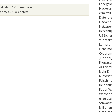
Lösegel
lltalk
|
5 Kommentare
Hackeran
ctionSEO
,
SEO Contest
ermittelt
Datendie
Hacker e
Netzsper
Berechti
US-Siche
VKontakt
kompromi
Geheimdi
Cyberang
„Doppelg
Propaga
ACE vers
Mehr Kin
Microsof
Falschm
Belohnung
Paper Wa
Werbebrie
unzuläss
Schwachs
Millionen