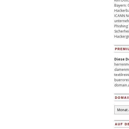
Kim Dotco
Bayern: 
Hackerb
ICANN Ne
unterneh
Phishing
Sicherhei
Hackergr
PREMI
Diese D
herrenm
damenm
textilrei
buerorei
domain.
DOMAI
Domain
Archiv
AUF D