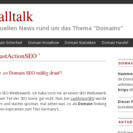
lltalk
ktuellen News rund um das Thema "Domains"
in Sicherheit
Domain Knowhow
Domain Statistiken
Domain Handel
LastActionSEO ’
DOMAI
e .co Domain SEO mäßig drauf?
Hammerp
de Domai
unlimited
https:/
en SEO Wettbewerb. Ich habe noch nie an einem SEO Wetbewerb
sen Teil der SEO Szene gar nicht. Nun, bei
LastActionSEO
wurde
Dieser P
am und dachte spontan, mal sehen was .co als
Domain
Endung
kontaktie
eren Aspiranten zum Titel Germany’s …
AKTUE
Nach Hac