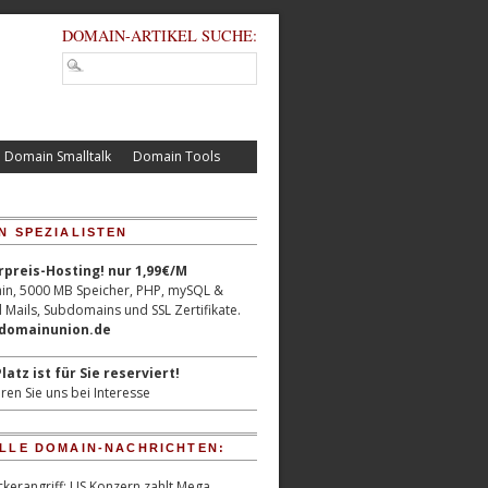
DOMAIN-ARTIKEL SUCHE:
Domain Smalltalk
Domain Tools
N SPEZIALISTEN
reis-Hosting! nur 1,99€/M
n, 5000 MB Speicher, PHP, mySQL &
 Mails, Subdomains und SSL Zertifikate.
/domainunion.de
latz ist für Sie reserviert!
ren Sie uns bei Interesse
LLE DOMAIN-NACHRICHTEN:
kerangriff: US Konzern zahlt Mega