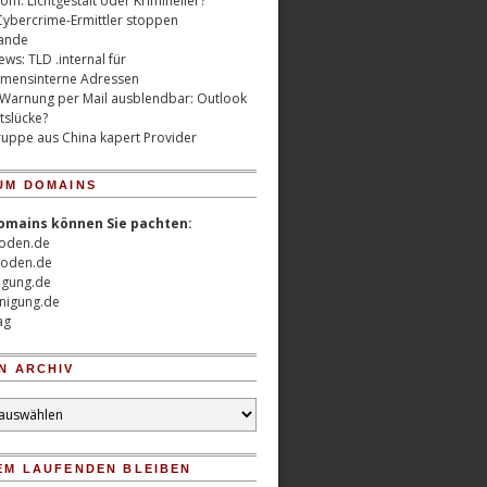
m: Lichtgestalt oder Krimineller?
Cybercrime-Ermittler stoppen
ande
ws: TLD .internal für
mensinterne Adressen
 Warnung per Mail ausblendbar: Outlook
tslücke?
uppe aus China kapert Provider
UM DOMAINS
omains können Sie pachten:
oden.de
oden.de
nigung.de
nigung.de
ag
N ARCHIV
EM LAUFENDEN BLEIBEN