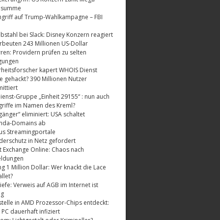
dsumme
griff auf Trump-Wahlkampagne – FBI
bstahl bei Slack: Disney Konzern reagiert
rbeuten 243 Millionen US-Dollar
ren: Providern prüfen zu selten
gungen
rheitsforscher kapert WHOIS Dienst
e gehackt? 390 Millionen Nutzer
ttiert
enst-Gruppe „Einheit 29155“ : nun auch
riffe im Namen des Kreml?
änger“ eliminiert: USA schaltet
nda-Domains ab
us Streamingportale
derschutz in Netz gefordert
t Exchange Online: Chaos nach
eldungen
 1 Million Dollar: Wer knackt die Lace
llet?
fe: Verweis auf AGB im Internet ist
ig
telle in AMD Prozessor-Chips entdeckt:
 PC dauerhaft infiziert