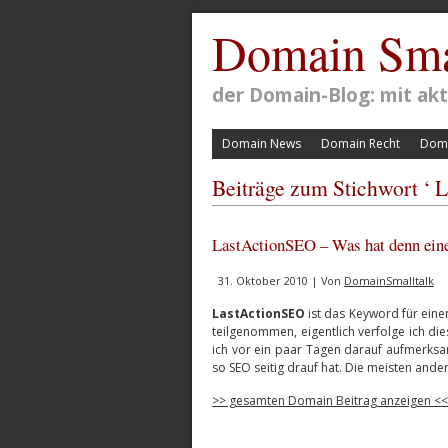
Domain Sma
der Domain-Blog: mit a
Domain News
Domain Recht
Doma
Beiträge zum Stichwort ‘ 
LastActionSEO – Was hat denn ein
31. Oktober 2010 | Von
DomainSmalltalk
LastActionSEO
ist das Keyword für ein
teilgenommen, eigentlich verfolge ich die
ich vor ein paar Tagen darauf aufmerks
so SEO seitig drauf hat. Die meisten and
>> gesamten Domain Beitrag anzeigen <<