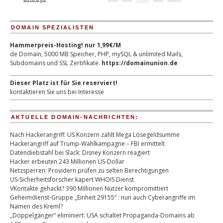
DOMAIN SPEZIALISTEN
Hammerpreis-Hosting! nur 1,99€/M
de Domain, 5000 MB Speicher, PHP, mySQL & unlimited Mails,
Subdomains und SSL Zertifikate.
https://domainunion.de
Dieser Platz ist für Sie reserviert!
kontaktieren Sie uns bei Interesse
AKTUELLE DOMAIN-NACHRICHTEN:
Nach Hackerangriff: US Konzern zahlt Mega Lösegeldsumme
Hackerangriff auf Trump-Wahlkampagne – FBI ermittelt
Datendiebstahl bei Slack: Disney Konzern reagiert
Hacker erbeuten 243 Millionen US-Dollar
Netzsperren: Providern prüfen zu selten Berechtigungen
US-Sicherheitsforscher kapert WHOIS Dienst
VKontakte gehackt? 390 Millionen Nutzer kompromittiert
Geheimdienst-Gruppe „Einheit 29155“ : nun auch Cyberangriffe im
Namen des Kreml?
„Doppelgänger“ eliminiert: USA schaltet Propaganda-Domains ab