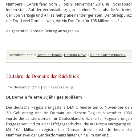
Numbers (ICANN) fand vom 3. bis 9. November 2016 in Hyderabad/
Indien statt. Auf der Veranstaltung gab es einen Eklat, als die Vertreter
der von VeriSign und Afilias heftig aneinander gerieten. Der Streitpunkt:
die Top-Level Domain .web, die Nu Dot Com für 135 Millionen US …
>> gesamten Domain Beitrag anzeigen <<
Veröffentlicht in
Domain Handel
,
Domain News
|
Keine Kommentare »
30 Jahre .de Domain: der Rückblick
14. November 2016 | Von
Kerstin Ehring
DE Domain feierte 30jähriges Jubiläum
Die deutsche Registrierungsstelle DENIC feierte am 5. November den
30. Geburtstag der .de Domain. An diesem Tag im November 1986
wurde die Länderdomain für Deutschland offizielle für Registrierungen
freigegeben und zu einer Erfolgsgeschichte, die in Europa einzigartig ist.
Mit 16.1 Millionen registrierten Domainadressen ist .de heute die
Nummer zwei der Länderdomains hinter China. Im Ranking …