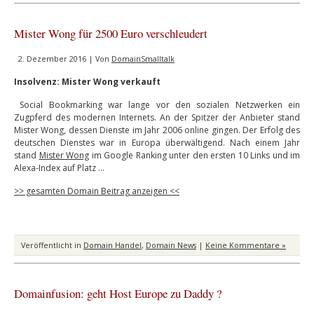
Mister Wong für 2500 Euro verschleudert
2. Dezember 2016 | Von
DomainSmalltalk
Insolvenz: Mister Wong verkauft
Social Bookmarking war lange vor den sozialen Netzwerken ein
Zugpferd des modernen Internets. An der Spitzer der Anbieter stand
Mister Wong, dessen Dienste im Jahr 2006 online gingen. Der Erfolg des
deutschen Dienstes war in Europa überwältigend. Nach einem Jahr
stand
Mister Wong
im Google Ranking unter den ersten 10 Links und im
Alexa-Index auf Platz …
>> gesamten Domain Beitrag anzeigen <<
Veröffentlicht in
Domain Handel
,
Domain News
|
Keine Kommentare »
Domainfusion: geht Host Europe zu Daddy ?