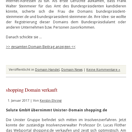
Internet-Adressen zu tun. Als erste Gerüchte aufkamen, dass Frank
Walter Steinmeier für das Amt des Bundespräsidenten kandidieren
könnte, sicherte sich die Frau die Domains bundespräsident-
steinmeier.de und bundespraesident-steinmeier.de. Ihre Idee: sie wollte
der Registrierung dieser Domains dem Bundespräsidialamt oder
anderen Unternehmen bzw. Personen zuvorkommen.
Danach schickte sie …
>> gesamten Domain Beitrag anzeigen <<
Veröffentlicht in
Domain Handel
,
Domain News
|
Keine Kommentare »
shopping Domain verkauft
1. Januar 2017 | Von
Kerstin Ehring
Solute GmbH übernimmt Unister-Domain shopping.de
Die Unister Gruppe befindet sich mitten im Insolvenzverfahren. Jetzt
konnte der zuständige Insolvenzverwalter Professor Dr. Lucas Flöther
das Webportal shopping.de verkaufen und zeigt sich optimistisch. Am