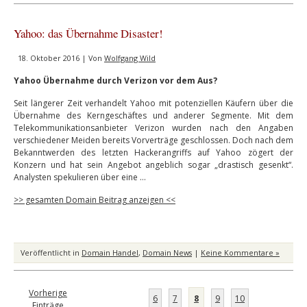
Yahoo: das Übernahme Disaster!
18. Oktober 2016 | Von
Wolfgang Wild
Yahoo Übernahme durch Verizon vor dem Aus?
Seit längerer Zeit verhandelt Yahoo mit potenziellen Käufern über die
Übernahme des Kerngeschäftes und anderer Segmente. Mit dem
Telekommunikationsanbieter Verizon wurden nach den Angaben
verschiedener Meiden bereits Vorverträge geschlossen. Doch nach dem
Bekanntwerden des letzten Hackerangriffs auf Yahoo zögert der
Konzern und hat sein Angebot angeblich sogar „drastisch gesenkt“.
Analysten spekulieren über eine …
>> gesamten Domain Beitrag anzeigen <<
Veröffentlicht in
Domain Handel
,
Domain News
|
Keine Kommentare »
Vorherige
6
7
8
9
10
Einträge