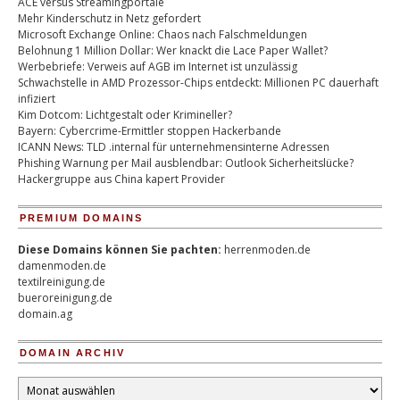
ACE versus Streamingportale
Mehr Kinderschutz in Netz gefordert
Microsoft Exchange Online: Chaos nach Falschmeldungen
Belohnung 1 Million Dollar: Wer knackt die Lace Paper Wallet?
Werbebriefe: Verweis auf AGB im Internet ist unzulässig
Schwachstelle in AMD Prozessor-Chips entdeckt: Millionen PC dauerhaft
infiziert
Kim Dotcom: Lichtgestalt oder Krimineller?
Bayern: Cybercrime-Ermittler stoppen Hackerbande
ICANN News: TLD .internal für unternehmensinterne Adressen
Phishing Warnung per Mail ausblendbar: Outlook Sicherheitslücke?
Hackergruppe aus China kapert Provider
PREMIUM DOMAINS
Diese Domains können Sie pachten:
herrenmoden.de
damenmoden.de
textilreinigung.de
bueroreinigung.de
domain.ag
DOMAIN ARCHIV
Domain
Archiv