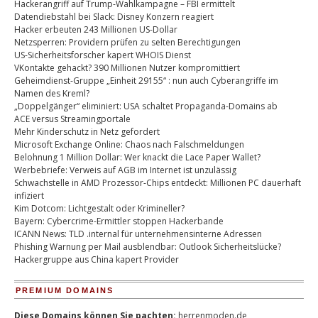
Hackerangriff auf Trump-Wahlkampagne – FBI ermittelt
Datendiebstahl bei Slack: Disney Konzern reagiert
Hacker erbeuten 243 Millionen US-Dollar
Netzsperren: Providern prüfen zu selten Berechtigungen
US-Sicherheitsforscher kapert WHOIS Dienst
VKontakte gehackt? 390 Millionen Nutzer kompromittiert
Geheimdienst-Gruppe „Einheit 29155“ : nun auch Cyberangriffe im
Namen des Kreml?
„Doppelgänger“ eliminiert: USA schaltet Propaganda-Domains ab
ACE versus Streamingportale
Mehr Kinderschutz in Netz gefordert
Microsoft Exchange Online: Chaos nach Falschmeldungen
Belohnung 1 Million Dollar: Wer knackt die Lace Paper Wallet?
Werbebriefe: Verweis auf AGB im Internet ist unzulässig
Schwachstelle in AMD Prozessor-Chips entdeckt: Millionen PC dauerhaft
infiziert
Kim Dotcom: Lichtgestalt oder Krimineller?
Bayern: Cybercrime-Ermittler stoppen Hackerbande
ICANN News: TLD .internal für unternehmensinterne Adressen
Phishing Warnung per Mail ausblendbar: Outlook Sicherheitslücke?
Hackergruppe aus China kapert Provider
PREMIUM DOMAINS
Diese Domains können Sie pachten:
herrenmoden.de