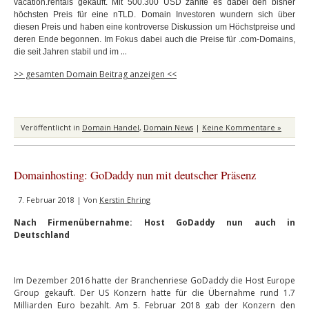
vacation.rentals gekauft. Mit 500.300 USD zahlte es dabei den bisher
höchsten Preis für eine nTLD. Domain Investoren wundern sich über
diesen Preis und haben eine kontroverse Diskussion um Höchstpreise und
deren Ende begonnen. Im Fokus dabei auch die Preise für .com-Domains,
…
die seit Jahren stabil und im
>> gesamten Domain Beitrag anzeigen <<
Veröffentlicht in
Domain Handel
,
Domain News
|
Keine Kommentare »
Domainhosting: GoDaddy nun mit deutscher Präsenz
7. Februar 2018 | Von
Kerstin Ehring
Nach Firmenübernahme: Host GoDaddy nun auch in
Deutschland
Im Dezember 2016 hatte der Branchenriese GoDaddy die Host Europe
Group gekauft. Der US Konzern hatte für die Übernahme rund 1.7
Milliarden Euro bezahlt. Am 5. Februar 2018 gab der Konzern den