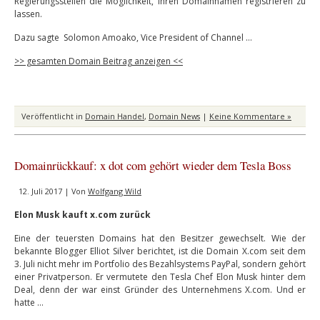
Regierungsstellen die Möglichkeit, ihren Domainnamen registrieren zu
lassen.
Dazu sagte Solomon Amoako, Vice President of Channel …
>> gesamten Domain Beitrag anzeigen <<
Veröffentlicht in
Domain Handel
,
Domain News
|
Keine Kommentare »
Domainrückkauf: x dot com gehört wieder dem Tesla Boss
12. Juli 2017 | Von
Wolfgang Wild
Elon Musk kauft x.com zurück
Eine der teuersten Domains hat den Besitzer gewechselt. Wie der
bekannte Blogger Elliot Silver berichtet, ist die Domain X.com seit dem
3. Juli nicht mehr im Portfolio des Bezahlsystems PayPal, sondern gehört
einer Privatperson. Er vermutete den Tesla Chef Elon Musk hinter dem
Deal, denn der war einst Gründer des Unternehmens X.com. Und er
hatte …