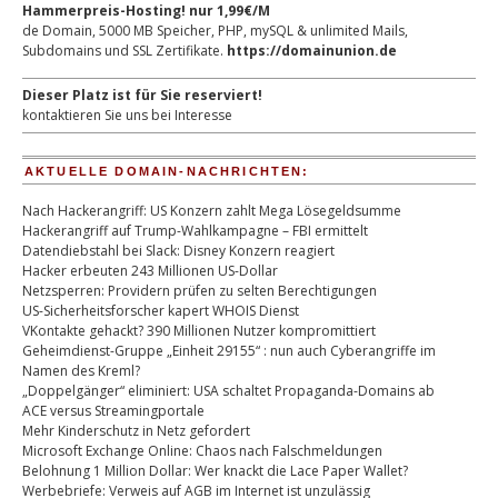
Hammerpreis-Hosting! nur 1,99€/M
de Domain, 5000 MB Speicher, PHP, mySQL & unlimited Mails,
Subdomains und SSL Zertifikate.
https://domainunion.de
Dieser Platz ist für Sie reserviert!
kontaktieren Sie uns bei Interesse
AKTUELLE DOMAIN-NACHRICHTEN:
Nach Hackerangriff: US Konzern zahlt Mega Lösegeldsumme
Hackerangriff auf Trump-Wahlkampagne – FBI ermittelt
Datendiebstahl bei Slack: Disney Konzern reagiert
Hacker erbeuten 243 Millionen US-Dollar
Netzsperren: Providern prüfen zu selten Berechtigungen
US-Sicherheitsforscher kapert WHOIS Dienst
VKontakte gehackt? 390 Millionen Nutzer kompromittiert
Geheimdienst-Gruppe „Einheit 29155“ : nun auch Cyberangriffe im
Namen des Kreml?
„Doppelgänger“ eliminiert: USA schaltet Propaganda-Domains ab
ACE versus Streamingportale
Mehr Kinderschutz in Netz gefordert
Microsoft Exchange Online: Chaos nach Falschmeldungen
Belohnung 1 Million Dollar: Wer knackt die Lace Paper Wallet?
Werbebriefe: Verweis auf AGB im Internet ist unzulässig