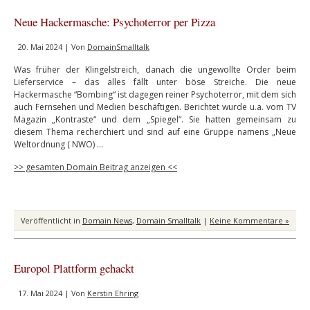
Neue Hackermasche: Psychoterror per Pizza
20. Mai 2024 | Von
DomainSmalltalk
Was früher der Klingelstreich, danach die ungewollte Order beim
Lieferservice – das alles fällt unter böse Streiche. Die neue
Hackermasche “Bombing“ ist dagegen reiner Psychoterror, mit dem sich
auch Fernsehen und Medien beschäftigen. Berichtet wurde u.a. vom TV
Magazin „Kontraste“ und dem „Spiegel“. Sie hatten gemeinsam zu
diesem Thema recherchiert und sind auf eine Gruppe namens „Neue
Weltordnung ( NWO) …
>> gesamten Domain Beitrag anzeigen <<
Veröffentlicht in
Domain News
,
Domain Smalltalk
|
Keine Kommentare »
Europol Plattform gehackt
17. Mai 2024 | Von
Kerstin Ehring