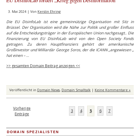
EU DisinfoLab fordert „Krieg gegen Desinformation“
3. Mai 2024 | Von
Kerstin Ehring
Die
EU DisinfoLab ist eine gemeinnützige Organisation mit Sitz in
Brüssel. Der Organisation wird die Nähe zur Politik und großer Einfluss
auf die Entscheidungsträger in der Europäischen Union nachgesagt.. Die
Finanzierung von EU DisinfoLab wird von den Open Society Fonds
getragen. Zu deren Hauptfinanziers gehört der amerikanische
Großinvestor und Milliardär George Soros, der die ICANN „angewiesen „
hat einen –
…
>> gesamten Domain Beitrag anzeigen <<
Veröffentlicht in
Domain News
,
Domain Smalltalk
|
Keine Kommentare »
Vorherige
3
4
5
6
7
Einträge
DOMAIN SPEZIALISTEN